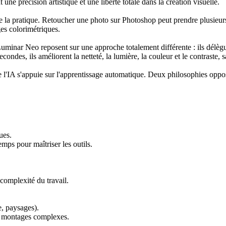
une précision artistique et une liberté totale dans la création visuelle.
 la pratique. Retoucher une photo sur Photoshop peut prendre plusieurs 
ges colorimétriques.
 Luminar Neo reposent sur une approche totalement différente : ils délèg
ndes, ils améliorent la netteté, la lumière, la couleur et le contraste, 
 l'IA s'appuie sur l'apprentissage automatique. Deux philosophies opposé
ues.
ps pour maîtriser les outils.
complexité du travail.
e, paysages).
es montages complexes.